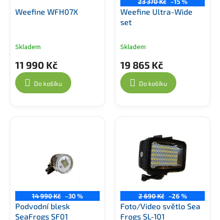
23 370 Kč
–15 %
Weefine WFH07X
Weefine Ultra-Wide
set
Skladem
Skladem
11 990 Kč
19 865 Kč
Do košíku
Do košíku
14 990 Kč
–30 %
2 690 Kč
–26 %
Podvodní blesk
Foto/Video světlo Sea
SeaFrogs SF01
Frogs SL-101