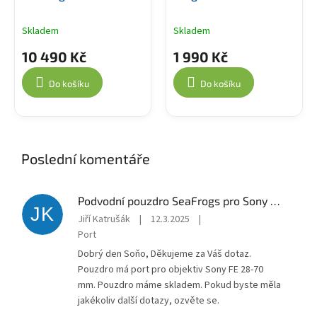
Skladem
Skladem
10 490 Kč
1 990 Kč
Do košíku
Do košíku
Poslední komentáře
Podvodní pouzdro SeaFrogs pro Sony A7 III, A7R III, A7R III Pro
JK
Jiří Katrušák
|
12.3.2025
|
Port
Dobrý den Soňo, Děkujeme za Váš dotaz.
Pouzdro má port pro objektiv Sony FE 28-70
mm. Pouzdro máme skladem. Pokud byste měla
jakékoliv další dotazy, ozvěte se.