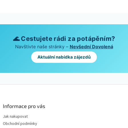
🌊 Cestujete rádi za potápěním?
Navštivte naše stránky –
Nevšední Dovolená
Aktuální nabídka zájezdů
Z
á
p
a
Informace pro vás
t
Jak nakupovat
í
Obchodní podmínky