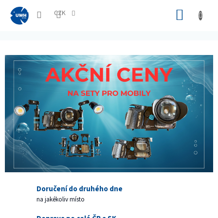
Přejít
NÁKUP
na
CZK
obsah
KOŠÍK
Doručení do druhého dne
na jakékoliv místo