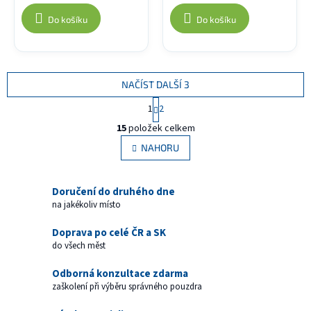
Do košíku
Do košíku
NAČÍST DALŠÍ 3
S
1
2
t
O
r
15
položek celkem
v
á
l
NAHORU
n
á
k
d
o
v
a
Doručení do druhého dne
á
c
na jakékoliv místo
n
í
í
p
Doprava po celé ČR a SK
r
do všech měst
v
k
Odborná konzultace zdarma
y
zaškolení při výběru správného pouzdra
v
ý