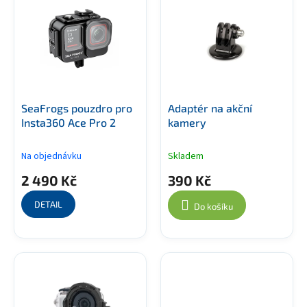
u
p
k
i
t
s
ů
p
r
o
d
SeaFrogs pouzdro pro
Adaptér na akční
u
Insta360 Ace Pro 2
kamery
k
t
Na objednávku
Skladem
ů
2 490 Kč
390 Kč
DETAIL
Do košíku