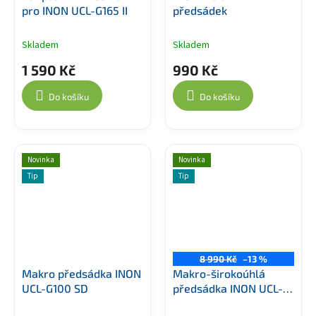
pro INON UCL-G165 II
předsádek
Skladem
Skladem
1 590 Kč
990 Kč
Do košíku
Do košíku
Novinka
Novinka
Tip
Tip
8 990 Kč
–13 %
Makro předsádka INON
Makro-širokoúhlá
UCL-G100 SD
předsádka INON UCL-
G55 ZD