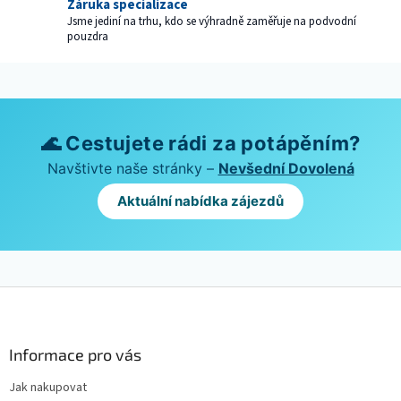
Záruka specializace
p
Jsme jediní na trhu, kdo se výhradně zaměřuje na podvodní
i
pouzdra
s
u
🌊 Cestujete rádi za potápěním?
Navštivte naše stránky –
Nevšední Dovolená
Aktuální nabídka zájezdů
Z
á
p
a
Informace pro vás
t
Jak nakupovat
í