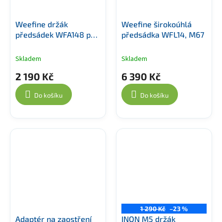
Weefine držák
Weefine širokoúhlá
předsádek WFA148 pro
předsádka WFL14, M67
Insta360 Ace Pro 2
Skladem
Skladem
2 190 Kč
6 390 Kč
Do košíku
Do košíku
1 290 Kč
–23 %
Adaptér na zaostření
INON M5 držák