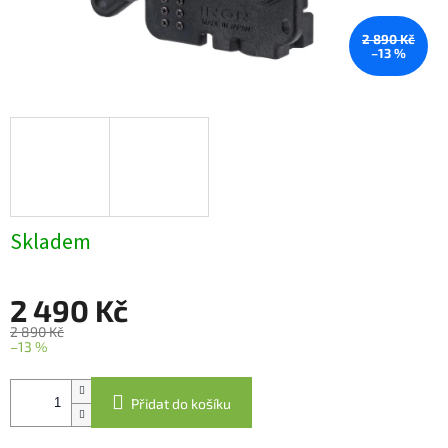
2 890 Kč
–13 %
Skladem
2 490 Kč
2 890 Kč
–13 %
Měrná
cena:
Přidat do košíku