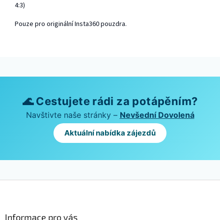
4:3)
Pouze pro originální Insta360 pouzdra.
🌊 Cestujete rádi za potápěním?
Navštivte naše stránky –
Nevšední Dovolená
Aktuální nabídka zájezdů
Z
á
p
a
Informace pro vás