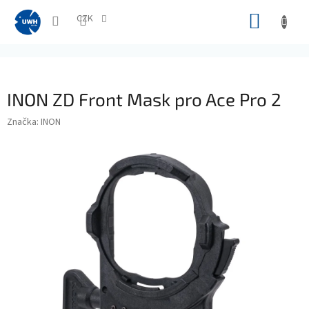
Přejít
NÁKUP
na
CZK
obsah
KOŠÍK
INON ZD Front Mask pro Ace Pro 2
Značka:
INON