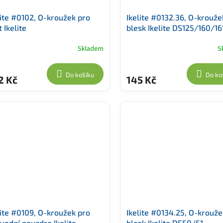
lite #0102, O-kroužek pro
Ikelite #0132.36, O-krouže
 Ikelite
blesk Ikelite DS125/160/16
Skladem
S
Do košíku
Do ko
2 Kč
145 Kč
lite #0109, O-kroužek pro
Ikelite #0134.25, O-krouže
vodní pouzdro Ikelite
blesk Ikelite DS50/51