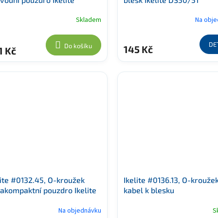
Skladem
Na obj
DE
Do košíku
145 Kč
1 Kč
lite #0132.45, O-kroužek
Ikelite #0136.13, O-krouže
rakompaktní pouzdro Ikelite
kabel k blesku
Na objednávku
S