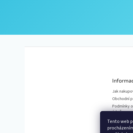
Z
á
p
a
t
Informac
í
Jak nakupo
Obchodní 
Podmínky o
údajů
Tento web po
procházením 