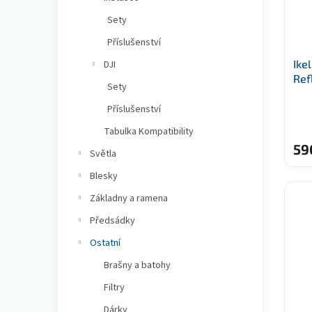
r
e
u
o
l
k
Sety
d
t
Příslušenství
u
ů
k
Ike
DJI
t
Ref
Sety
ů
Příslušenství
Tabulka Kompatibility
59
Světla
Blesky
Základny a ramena
Předsádky
Ostatní
Brašny a batohy
Filtry
Dárky