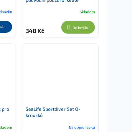
ednávku
Skladem
TAIL
Do košíku
348 Kč
k pro
SeaLife Sportdiver Set O-
kroužků
kladem
Na objednávku