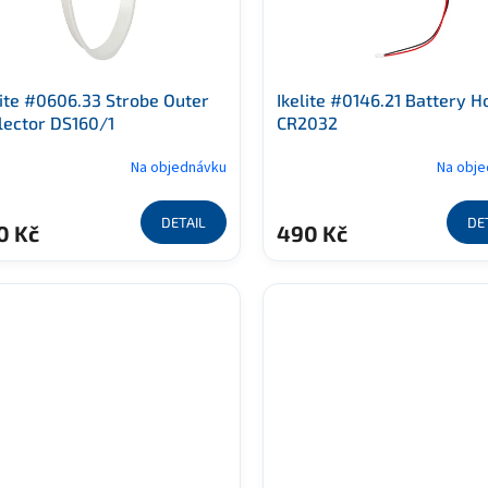
lite #0606.33 Strobe Outer
Ikelite #0146.21 Battery H
lector DS160/1
CR2032
Na objednávku
Na obj
DETAIL
DE
0 Kč
490 Kč