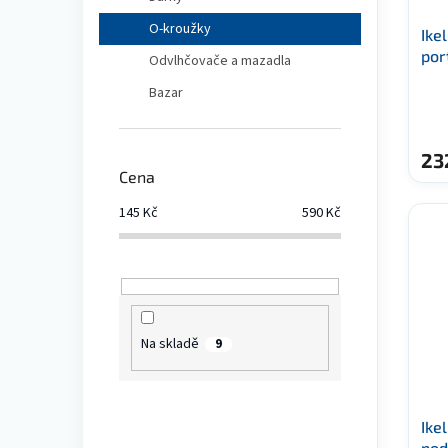
O-kroužky
Ike
port
Odvlhčovače a mazadla
Bazar
23
Cena
145
Kč
590
Kč
Na skladě
9
Ike
pod