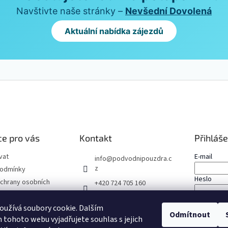
i
Navštivte naše stránky –
Nevšední Dovolená
s
u
Aktuální nabídka zájezdů
e pro vás
Kontakt
Přihláše
vat
E-mail
info
@
podvodnipouzdra.c
z
podmínky
Heslo
chrany osobních
+420 724 705 160
Facebook
PŘIHLÁS
užívá soubory cookie. Dalším
Odmítnout
tohoto webu vyjadřujete souhlas s jejich
Nová regis