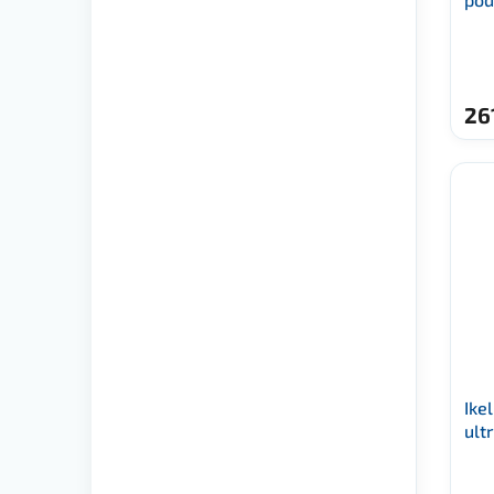
26
Ike
ult