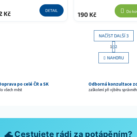
DETAIL
Do ko
2 Kč
190 Kč
NAČÍST DALŠÍ 3
S
1
2
O
t
r
v
NAHORU
á
l
n
á
k
d
o
a
v
c
Doprava po celé ČR a SK
Odborná konzultace z
á
í
do všech měst
zaškolení při výběru správn
n
p
í
r
v
k
y
v
ý
🌊 Cestujete rádi za potápěním?
p