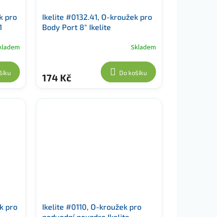
k pro
Ikelite #0132.41, O-kroužek pro
1
Body Port 8" Ikelite
kladem
Skladem
šíku
Do košíku
174 Kč
k pro
Ikelite #0110, O-kroužek pro
podvodní pouzdro Ikelite