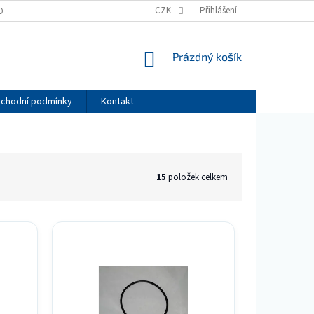
CZK
Přihlášení
OBNÍCH ÚDAJŮ
NÁKUPNÍ
Prázdný košík
KOŠÍK
chodní podmínky
Kontakt
15
položek celkem