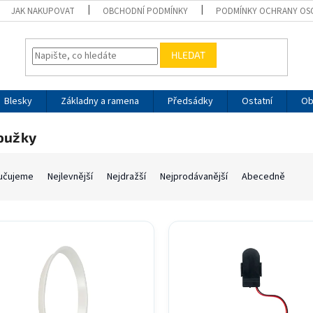
JAK NAKUPOVAT
OBCHODNÍ PODMÍNKY
PODMÍNKY OCHRANY OS
HLEDAT
Blesky
Základny a ramena
Předsádky
Ostatní
Ob
oužky
učujeme
Nejlevnější
Nejdražší
Nejprodávanější
Abecedně