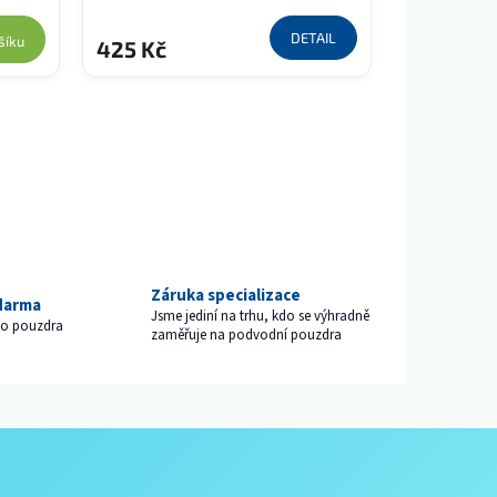
DETAIL
šíku
425 Kč
Záruka specializace
darma
Jsme jediní na trhu, kdo se výhradně
ého pouzdra
zaměřuje na podvodní pouzdra