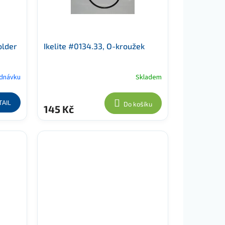
older
Ikelite #0134.33, O-kroužek
ednávku
Skladem
TAIL
Do košíku
145 Kč