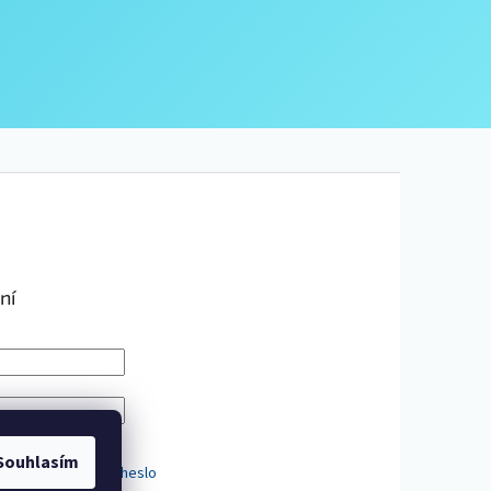
ní
IT SE
Souhlasím
trace
Zapomenuté heslo