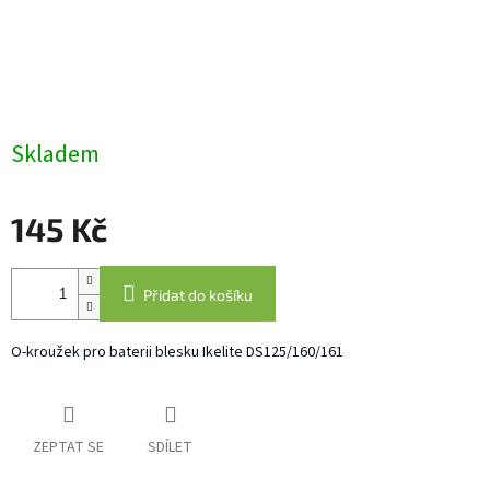
Skladem
145 Kč
Měrná
cena:
Přidat do košíku
O-kroužek pro baterii blesku Ikelite DS125/160/161
ZEPTAT SE
SDÍLET