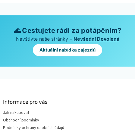
🌊 Cestujete rádi za potápěním?
Navštivte naše stránky –
Nevšední Dovolená
Aktuální nabídka zájezdů
Z
á
p
a
Informace pro vás
t
Jak nakupovat
í
Obchodní podmínky
Podmínky ochrany osobních údajů