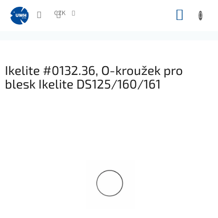
Přejít
NÁKUP
na
CZK
obsah
KOŠÍK
Ikelite #0132.36, O-kroužek pro
blesk Ikelite DS125/160/161