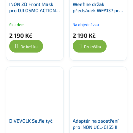
INON ZD Front Mask
Weefine držák
pro DJI OSMO ACTION 5
předsádek WFA137 pro
Pro
DJI
Skladem
Na objednávku
2 190 Kč
2 190 Kč
Do košíku
Do košíku
DIVEVOLK Selfie tyč
Adaptér na zaostření
pro INON UCL-G165 II