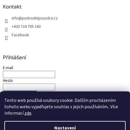
Kontakt
info
@
podvodnipouzdra.cz
+420 724 705 160
Facebook
Přihlášení
E-mail
Heslo
PŘIHLÁSIT SE
Tento web používá soubory cookie. Dalším procházením
Nová registrace
Zapomenuté heslo
tohoto webu vyjadřujete souhlas s jejich používáním.. Více
informací
zde
.
Nastavení
Vytvořil Shoptet