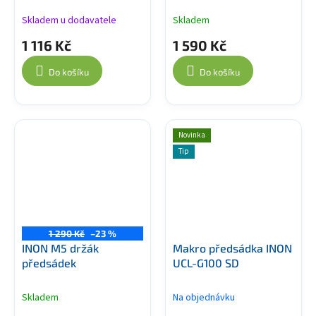
Skladem u dodavatele
Skladem
1 116 Kč
1 590 Kč
Do košíku
Do košíku
Novinka
Tip
1 290 Kč
–23 %
INON M5 držák
Makro předsádka INON
předsádek
UCL-G100 SD
Skladem
Na objednávku