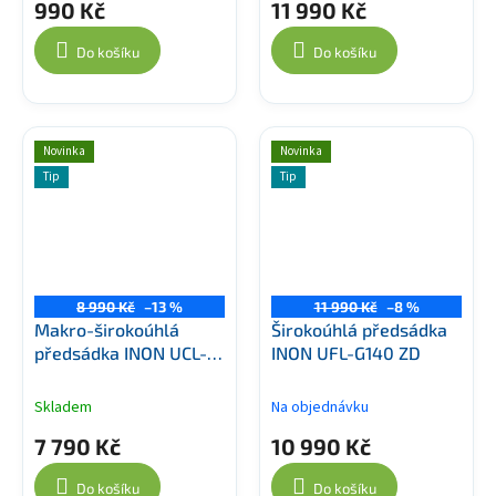
990 Kč
11 990 Kč
Do košíku
Do košíku
Novinka
Novinka
Tip
Tip
8 990 Kč
–13 %
11 990 Kč
–8 %
Makro-širokoúhlá
Širokoúhlá předsádka
předsádka INON UCL-
INON UFL-G140 ZD
G55 ZD
Skladem
Na objednávku
7 790 Kč
10 990 Kč
Do košíku
Do košíku