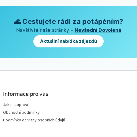
🌊 Cestujete rádi za potápěním?
Navštivte naše stránky –
Nevšední Dovolená
Aktuální nabídka zájezdů
Z
á
p
a
Informace pro vás
t
Jak nakupovat
í
Obchodní podmínky
Podmínky ochrany osobních údajů