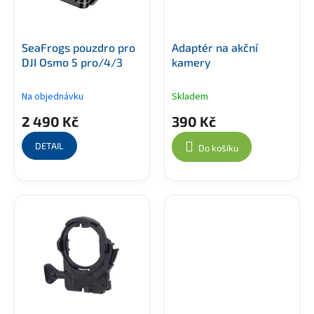
r
o
d
SeaFrogs pouzdro pro
Adaptér na akční
u
DJI Osmo 5 pro/4/3
kamery
k
t
Na objednávku
Skladem
ů
2 490 Kč
390 Kč
DETAIL
Do košíku