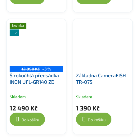
Novinka
Tip
12 990 Kč
–3 %
Širokoúhlá předsádka
Základna CameraFISH
INON UFL-GR140 ZD
TR-07S
Skladem
Skladem
12 490 Kč
1 390 Kč
Do košíku
Do košíku