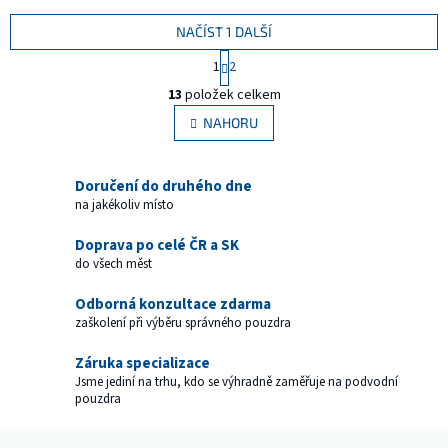
NAČÍST 1 DALŠÍ
S
1
2
t
O
r
13
položek celkem
v
á
l
NAHORU
n
á
k
d
o
v
a
Doručení do druhého dne
á
c
na jakékoliv místo
n
í
í
p
Doprava po celé ČR a SK
r
do všech měst
v
k
Odborná konzultace zdarma
y
zaškolení při výběru správného pouzdra
v
ý
Záruka specializace
p
Jsme jediní na trhu, kdo se výhradně zaměřuje na podvodní
i
pouzdra
s
u