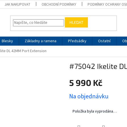
JAK NAKUPOVAT
OBCHODNÍ PODMÍNKY
PODMÍNKY OCHRANY OS
HLEDAT
Blesky
Základny a ramena
Předsádky
Ostatní
Ob
lite DL 42MM Port Extension
#75042 Ikelite D
5 990 Kč
Měrná
Na objednávku
cena:
Položka byla vyprodána…