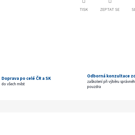
TISK
ZEPTAT SE
S
Odborná konzultace z
Doprava po celé ČR a SK
zaškolení při výběru správné
do všech měst
pouzdra