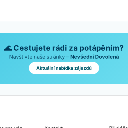
🌊 Cestujete rádi za potápěním?
Navštivte naše stránky –
Nevšední Dovolená
Aktuální nabídka zájezdů
e pro vás
Kontakt
Přihláše