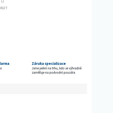
DÍLET
darma
Záruka specializace
ho
Jsme jediní na trhu, kdo se výhradně
zaměřuje na podvodní pouzdra