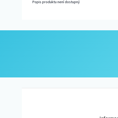
Popis produktu není dostupný
Z
á
p
a
t
Informac