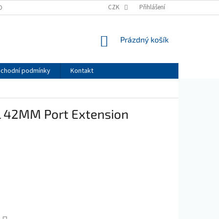
CZK
Přihlášení
OBNÍCH ÚDAJŮ
NÁKUPNÍ
Prázdný košík
KOŠÍK
chodní podmínky
Kontakt
L 42MM Port Extension