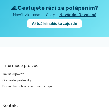
🌊 Cestujete rádi za potápěním?
Navštivte naše stránky –
Nevšední Dovolená
Aktuální nabídka zájezdů
Z
á
p
a
Informace pro vás
t
Jak nakupovat
í
Obchodní podmínky
Podmínky ochrany osobních údajů
Kontakt