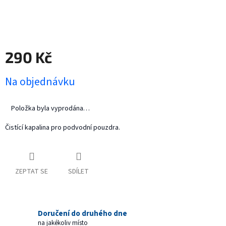
290 Kč
Měrná
Na objednávku
cena:
Položka byla vyprodána…
Čistící kapalina pro podvodní pouzdra.
ZEPTAT SE
SDÍLET
Doručení do druhého dne
na jakékoliv místo