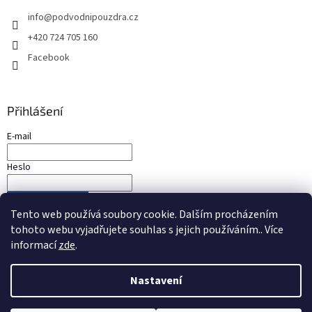
info
@
podvodnipouzdra.cz
+420 724 705 160
Facebook
Přihlášení
E-mail
Heslo
PŘIHLÁSIT SE
Tento web používá soubory cookie. Dalším procházením
Nová registrace
Zapomenuté heslo
tohoto webu vyjadřujete souhlas s jejich používáním.. Více
informací
zde
.
Nastavení
Vytvořil Shoptet