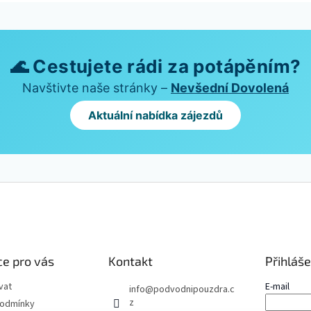
🌊 Cestujete rádi za potápěním?
Navštivte naše stránky –
Nevšední Dovolená
Aktuální nabídka zájezdů
e pro vás
Kontakt
Přihláše
vat
E-mail
info
@
podvodnipouzdra.c
z
podmínky