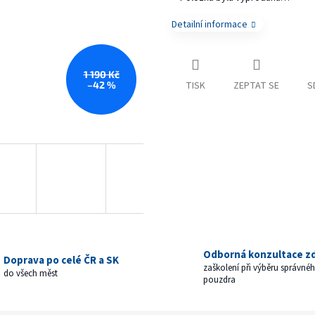
Detailní informace
1 190 Kč
–42 %
TISK
ZEPTAT SE
S
Odborná konzultace z
Doprava po celé ČR a SK
zaškolení při výběru správné
do všech měst
pouzdra