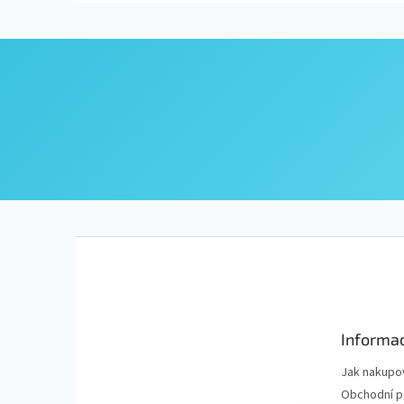
Z
á
p
a
t
Informac
í
Jak nakupo
Obchodní 