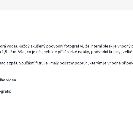
drá voda). Každý zkušený podvodní fotograf ví, že interní blesk je vhodný
,5 - 2 m. Vše, co je dál, nebo je příliš velké (vraky, podvodní krajiny, velké
adit zpět. Součástí filtru je i malý pojistný popruh, kterým je vhodné přip
ího videa.
grafii: