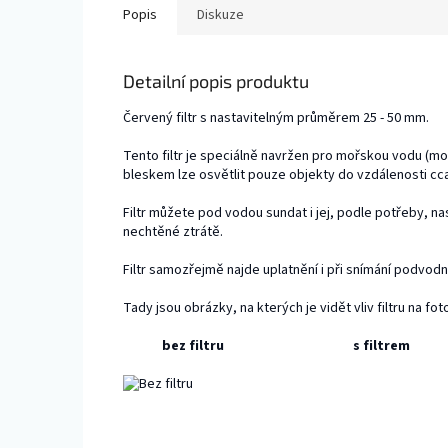
Popis
Diskuze
Detailní popis produktu
Červený filtr s nastavitelným průměrem 25 - 50 mm.
Tento filtr je speciálně navržen pro mořskou vodu (mo
bleskem lze osvětlit pouze objekty do vzdálenosti cca 1
Filtr můžete pod vodou sundat i jej, podle potřeby, nas
nechtěné ztrátě.
Filtr samozřejmě najde uplatnění i při snímání podvodn
Tady jsou obrázky, na kterých je vidět vliv filtru na foto
bez filtru s filtrem