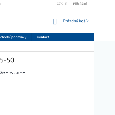
CZK
Přihlášení
OBNÍCH ÚDAJŮ
NÁKUPNÍ
Prázdný košík
KOŠÍK
chodní podmínky
Kontakt
25-50
měrem 25 - 50 mm.