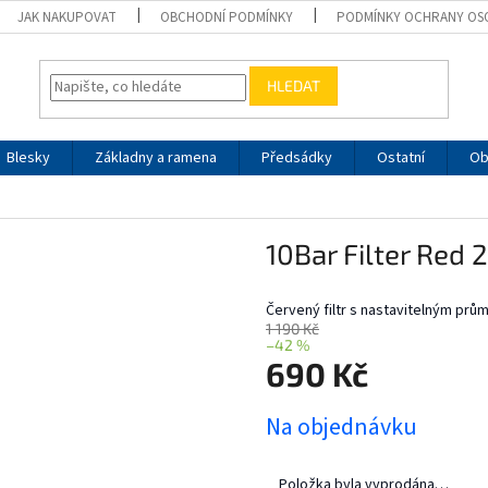
JAK NAKUPOVAT
OBCHODNÍ PODMÍNKY
PODMÍNKY OCHRANY OS
HLEDAT
Blesky
Základny a ramena
Předsádky
Ostatní
Ob
10Bar Filter Red 
Červený filtr s nastavitelným prů
1 190 Kč
–42 %
690 Kč
Měrná
Na objednávku
cena:
Položka byla vyprodána…