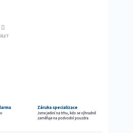
DÍLET
darma
Záruka specializace
ho
Jsme jediní na trhu, kdo se výhradně
zaměřuje na podvodní pouzdra