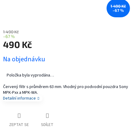
1 490 Kč
–67 %
1 490 Kč
–67 %
490 Kč
Měrná
Na objednávku
cena:
Položka byla vyprodána…
Červený filtr s průměrem 63 mm. Vhodný pro podvodní pouzdra Sony
MPK-Pxx a MPK-WA.
Detailní informace
ZEPTAT SE
SDÍLET