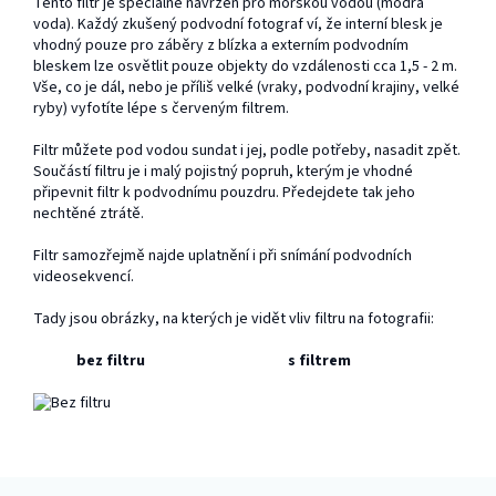
Tento filtr je speciálně navržen pro mořskou vodou (modrá
voda). Každý zkušený podvodní fotograf ví, že interní blesk je
vhodný pouze pro záběry z blízka a externím podvodním
bleskem lze osvětlit pouze objekty do vzdálenosti cca 1,5 - 2 m.
Vše, co je dál, nebo je příliš velké (vraky, podvodní krajiny, velké
ryby) vyfotíte lépe s červeným filtrem.
Filtr můžete pod vodou sundat i jej, podle potřeby, nasadit zpět.
Součástí filtru je i malý pojistný popruh, kterým je vhodné
připevnit filtr k podvodnímu pouzdru. Předejdete tak jeho
nechtěné ztrátě.
Filtr samozřejmě najde uplatnění i při snímání podvodních
videosekvencí.
Tady jsou obrázky, na kterých je vidět vliv filtru na fotografii:
bez filtru s filtrem