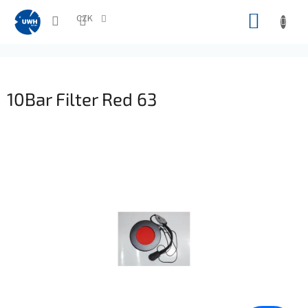
Přejít
NÁKUP
na
CZK
obsah
KOŠÍK
10Bar Filter Red 63