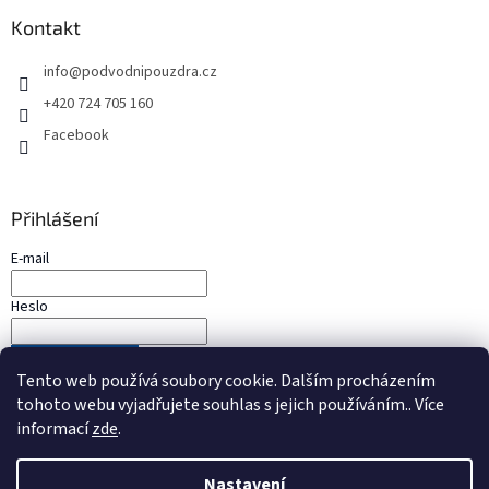
Kontakt
info
@
podvodnipouzdra.cz
+420 724 705 160
Facebook
Přihlášení
E-mail
Heslo
PŘIHLÁSIT SE
Tento web používá soubory cookie. Dalším procházením
Nová registrace
Zapomenuté heslo
tohoto webu vyjadřujete souhlas s jejich používáním.. Více
informací
zde
.
Nastavení