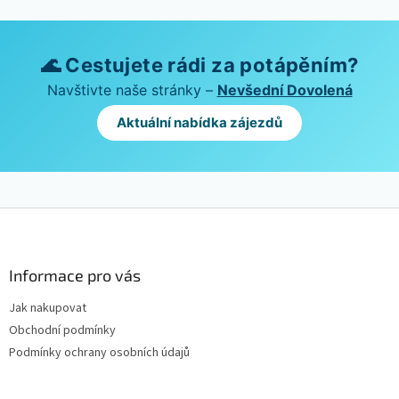
🌊 Cestujete rádi za potápěním?
Navštivte naše stránky –
Nevšední Dovolená
Aktuální nabídka zájezdů
Z
á
p
a
Informace pro vás
t
Jak nakupovat
í
Obchodní podmínky
Podmínky ochrany osobních údajů