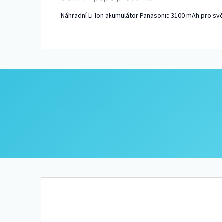
Náhradní Li-Ion akumulátor
Panasonic
3100 mAh pro svě
Z
á
p
a