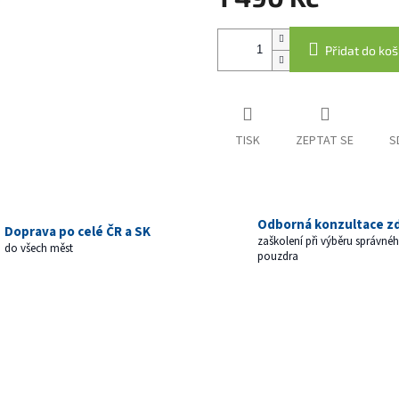
Měrná
cena:
Přidat do koš
TISK
ZEPTAT SE
S
Odborná konzultace z
Doprava po celé ČR a SK
zaškolení při výběru správné
do všech měst
pouzdra