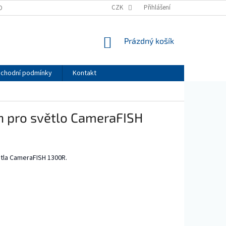
CZK
Přihlášení
OBNÍCH ÚDAJŮ
NÁKUPNÍ
Prázdný košík
KOŠÍK
chodní podmínky
Kontakt
n pro světlo CameraFISH
ětla CameraFISH 1300R.