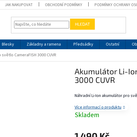
JAK NAKUPOVAT
OBCHODNÍ PODMÍNKY
PODMÍNKY OCHRANY OS
HLEDAT
Blesky
Základny a ramena
Předsádky
Ostatní
Ob
ro světlo CameraFISH 3000 CUVR
Akumulátor Li-Io
3000 CUVR
Náhradní Li-Ion akumulátor pro sv
Více informací o produktu
Skladem
1 490 Kč