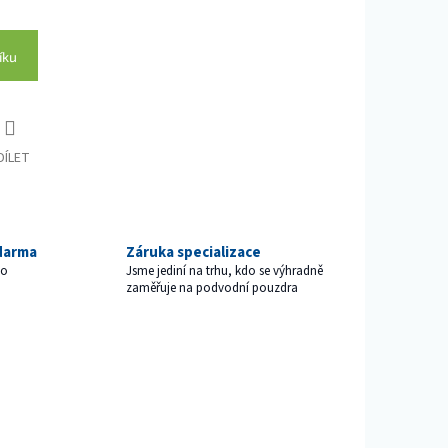
íku
DÍLET
darma
Záruka specializace
ho
Jsme jediní na trhu, kdo se výhradně
zaměřuje na podvodní pouzdra