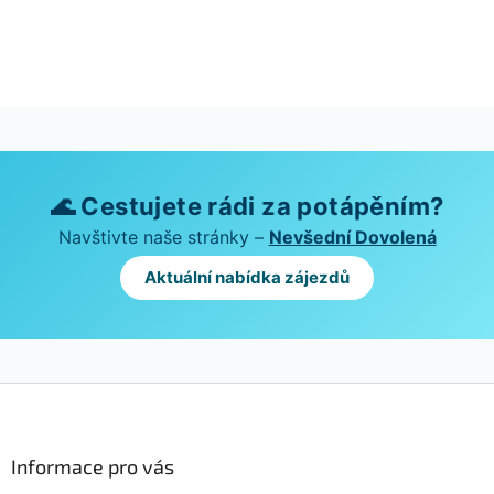
🌊 Cestujete rádi za potápěním?
Navštivte naše stránky –
Nevšední Dovolená
Aktuální nabídka zájezdů
Z
á
p
a
Informace pro vás
t