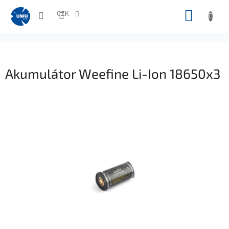
Přejít
NÁKUP
na
CZK
obsah
KOŠÍK
Akumulátor Weefine Li-Ion 18650x3