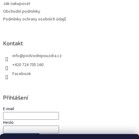
Jak nakupovat
í
Obchodní podmínky
Podmínky ochrany osobních údajů
Kontakt
info
@
podvodnipouzdra.cz
+420 724 705 160
Facebook
Přihlášení
E-mail
Heslo
PŘIHLÁSIT SE