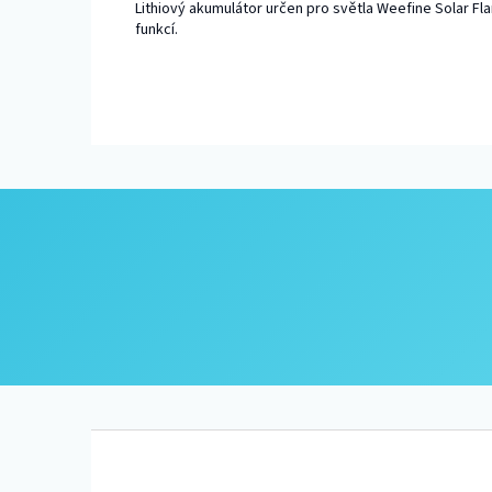
Lithiový akumulátor určen pro světla Weefine Solar Fl
funkcí.
Z
á
p