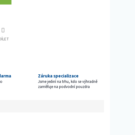
DÍLET
darma
Záruka specializace
ho
Jsme jediní na trhu, kdo se výhradně
zaměřuje na podvodní pouzdra