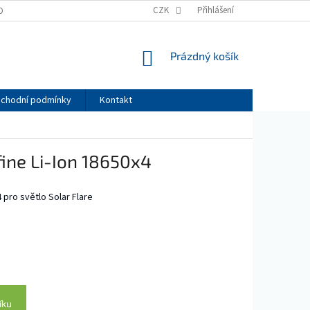
CZK
Přihlášení
OBNÍCH ÚDAJŮ
NÁKUPNÍ
Prázdný košík
KOŠÍK
chodní podmínky
Kontakt
ine Li-Ion 18650x4
 pro světlo Solar Flare
íku