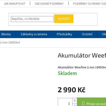
JAK NAKUPOVAT
OBCHODNÍ PODMÍNKY
PODMÍNKY OCHRANY OS
HLEDAT
Blesky
Základny a ramena
Předsádky
Ostatní
Ob
Li-Ion 18650x4
Akumulátor Weef
Akumulátor Weefine Li-Ion 18650x4
Skladem
2 990 Kč
Měrná
cena:
Přidat do koš