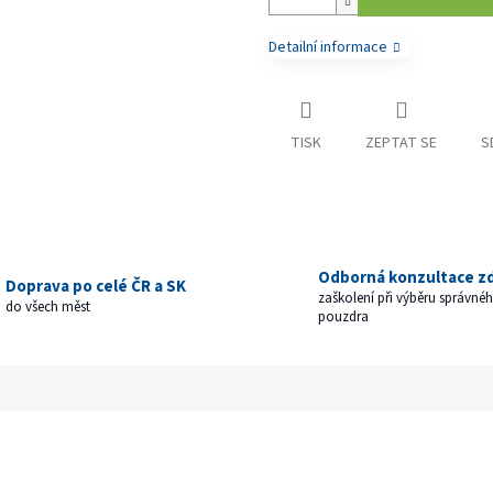
Detailní informace
TISK
ZEPTAT SE
S
Odborná konzultace z
Doprava po celé ČR a SK
zaškolení při výběru správné
do všech měst
pouzdra