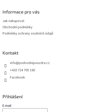
á
p
a
Informace pro vás
t
Jak nakupovat
í
Obchodní podmínky
Podmínky ochrany osobních údajů
Kontakt
info
@
podvodnipouzdra.cz
+420 724 705 160
Facebook
Přihlášení
E-mail