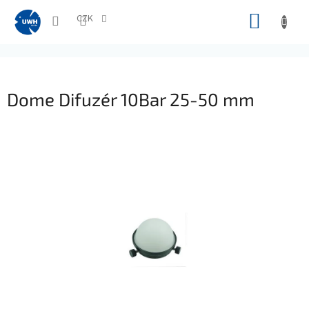
Přejít
NÁKUP
na
CZK
obsah
KOŠÍK
Dome Difuzér 10Bar 25-50 mm