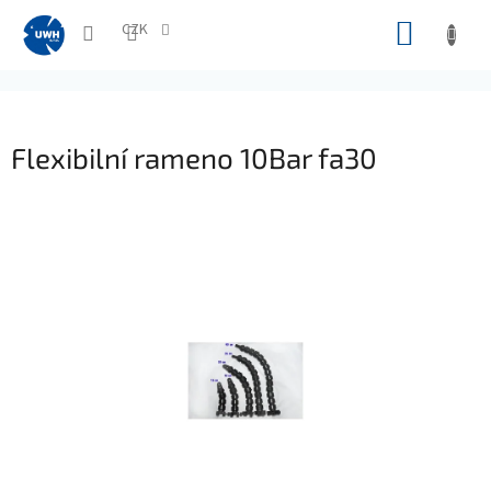
Přejít
NÁKUP
na
CZK
obsah
KOŠÍK
Flexibilní rameno 10Bar fa30