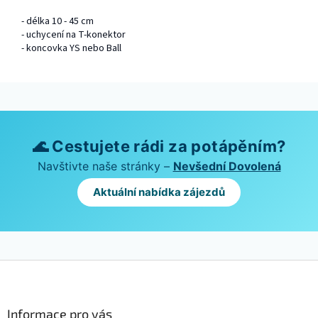
- délka 10 - 45 cm
- uchycení na T-konektor
- koncovka YS nebo Ball
🌊 Cestujete rádi za potápěním?
Navštivte naše stránky –
Nevšední Dovolená
Aktuální nabídka zájezdů
Z
á
p
a
Informace pro vás