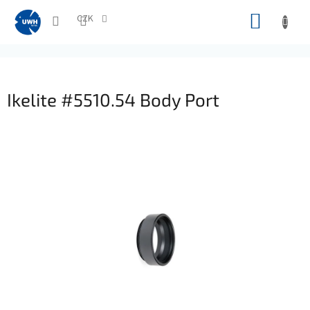
Přejít
NÁKUP
na
CZK
obsah
KOŠÍK
Ikelite #5510.54 Body Port