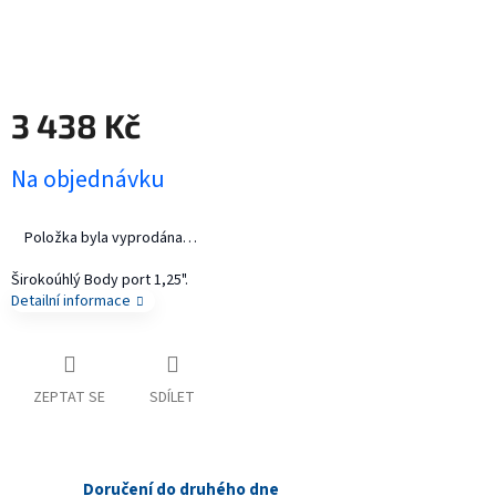
3 438 Kč
Měrná
Na objednávku
cena:
Položka byla vyprodána…
Širokoúhlý Body port 1,25".
Detailní informace
ZEPTAT SE
SDÍLET
Doručení do druhého dne