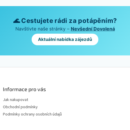
🌊 Cestujete rádi za potápěním?
Navštivte naše stránky –
Nevšední Dovolená
Aktuální nabídka zájezdů
Z
á
p
a
Informace pro vás
t
Jak nakupovat
í
Obchodní podmínky
Podmínky ochrany osobních údajů