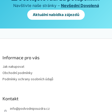
Navštivte naše stránky –
Nevšední Dovolená
Aktuální nabídka zájezdů
Z
á
p
a
Informace pro vás
t
Jak nakupovat
í
Obchodní podmínky
Podmínky ochrany osobních údajů
Kontakt
info
@
podvodnipouzdra.cz