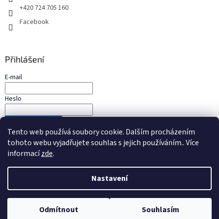
+420 724 705 160
Facebook
Přihlášení
E-mail
Heslo
PŘIHLÁSIT SE
Tento web používá soubory cookie. Dalším procházením
Nová registrace
Zapomenuté heslo
tohoto webu vyjadřujete souhlas s jejich používáním.. Více
informací
zde
.
Nastavení
Vytvořil Shoptet
Odmítnout
Souhlasím
Copyright 2026
Podvodní pouzdra
. Všechna práva vyhrazena.