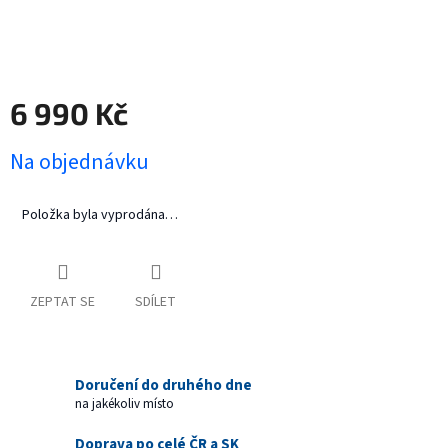
6 990 Kč
Měrná
Na objednávku
cena:
Položka byla vyprodána…
ZEPTAT SE
SDÍLET
Doručení do druhého dne
na jakékoliv místo
Doprava po celé ČR a SK