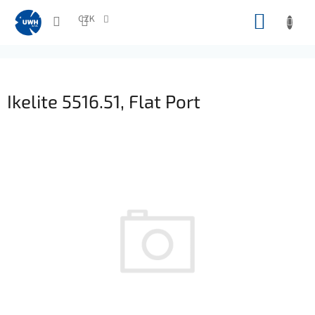
Přejít
NÁKUP
na
CZK
obsah
KOŠÍK
Ikelite 5516.51, Flat Port