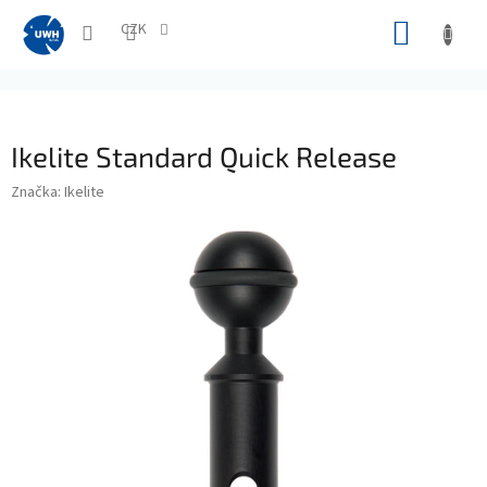
Přejít
NÁKUP
na
CZK
obsah
KOŠÍK
Ikelite Standard Quick Release
Značka:
Ikelite