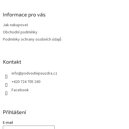
á
p
a
Informace pro vás
t
Jak nakupovat
í
Obchodní podmínky
Podmínky ochrany osobních údajů
Kontakt
info
@
podvodnipouzdra.cz
+420 724 705 160
Facebook
Přihlášení
E-mail