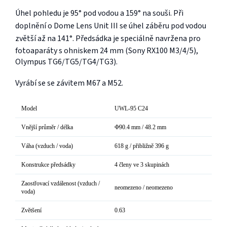
Úhel pohledu je 95° pod vodou a 159° na souši. Při
doplnění o Dome Lens Unit III se úhel záběru pod vodou
zvětší až na 141°. Předsádka je s
peciálně navržena pro
fotoaparáty s ohniskem 24 mm (Sony RX100 M3/4/5),
Olympus TG6/TG5/TG4/TG3).
Vyrábí se se závitem M67 a M52.
Model
UWL-95 C24
Vnější průměr / délka
Ф90.4 mm / 48.2 mm
Váha (vzduch / voda)
618 g / přibližně 396 g
Konstrukce předsádky
4 členy ve 3 skupinách
Zaostřovací vzdálenost (vzduch /
neomezeno / neomezeno
voda)
Zvětšení
0.63