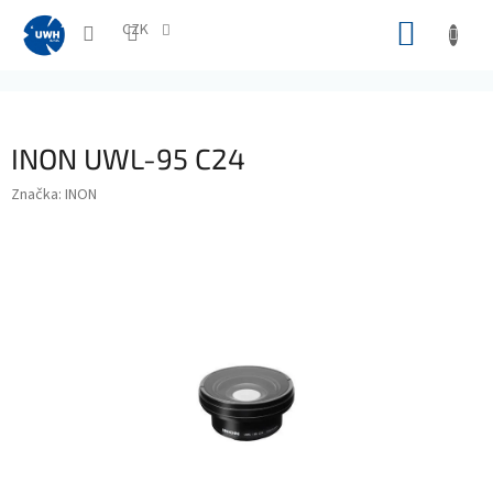
Přejít
NÁKUP
na
CZK
obsah
KOŠÍK
INON UWL-95 C24
Značka:
INON