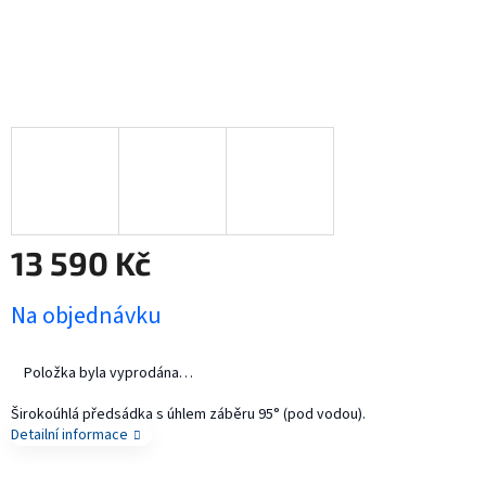
13 590 Kč
Měrná
Na objednávku
cena:
Položka byla vyprodána…
Širokoúhlá předsádka s úhlem záběru 95° (pod vodou).
Detailní informace