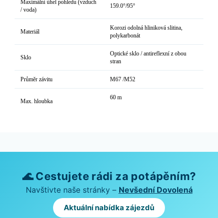
Maximální úhel pohledu (vzduch
159.0°/95°
/ voda)
Korozi odolná hliniková slitina,
Materiál
polykarbonát
Optické sklo / antireflexní z obou
Sklo
stran
Průměr závitu
M67 /M52
60 m
Max. hloubka
🌊 Cestujete rádi za potápěním?
Navštivte naše stránky –
Nevšední Dovolená
Aktuální nabídka zájezdů