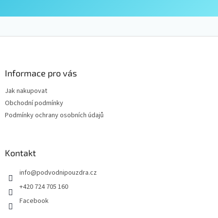
Z
á
p
a
Informace pro vás
t
Jak nakupovat
í
Obchodní podmínky
Podmínky ochrany osobních údajů
Kontakt
info
@
podvodnipouzdra.cz
+420 724 705 160
Facebook