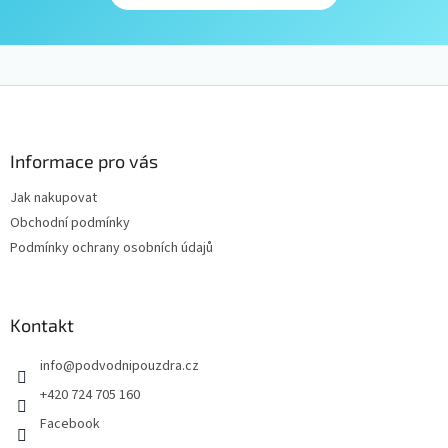
Z
á
p
a
Informace pro vás
t
Jak nakupovat
í
Obchodní podmínky
Podmínky ochrany osobních údajů
Kontakt
info
@
podvodnipouzdra.cz
+420 724 705 160
Facebook