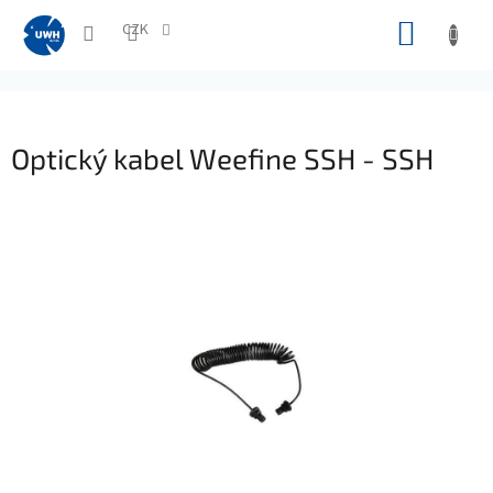
Přejít
NÁKUP
na
CZK
obsah
KOŠÍK
Optický kabel Weefine SSH - SSH