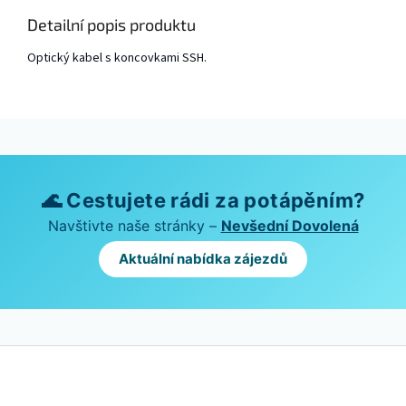
Detailní popis produktu
Optický kabel s koncovkami SSH.
🌊 Cestujete rádi za potápěním?
Navštivte naše stránky –
Nevšední Dovolená
Aktuální nabídka zájezdů
Z
á
p