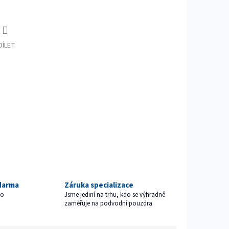
DÍLET
darma
Záruka specializace
ho
Jsme jediní na trhu, kdo se výhradně
zaměřuje na podvodní pouzdra