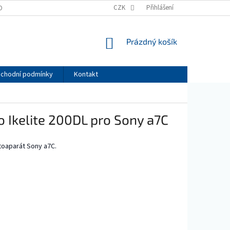
CZK
Přihlášení
OBNÍCH ÚDAJŮ
NÁKUPNÍ
Prázdný košík
KOŠÍK
chodní podmínky
Kontakt
 Ikelite 200DL pro Sony a7C
toaparát Sony a7C.