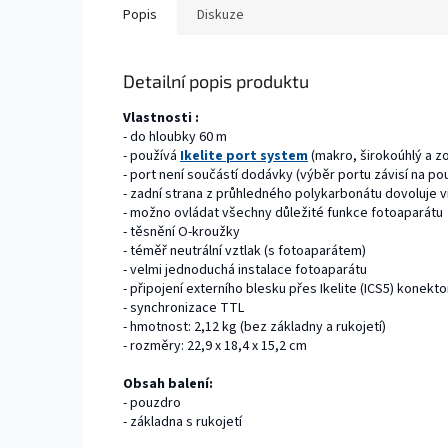
Popis
Diskuze
Detailní popis produktu
Vlastnosti :
- do hloubky 60 m
- používá
Ikelite port system
(makro, širokoúhlý a z
- port není součástí dodávky (výběr portu závisí na p
- zadní strana z průhledného polykarbonátu dovoluje vi
- možno ovládat všechny důležité funkce fotoaparátu
- těsnění O-kroužky
- téměř neutrální vztlak (s fotoaparátem)
- velmi jednoduchá instalace fotoaparátu
- připojení externího blesku přes Ikelite (ICS5) konekto
- synchronizace TTL
- hmotnost: 2,12 kg (bez základny a rukojetí)
- rozměry: 22,9 x 18,4 x 15,2 cm
Obsah balení:
- pouzdro
- základna s rukojetí