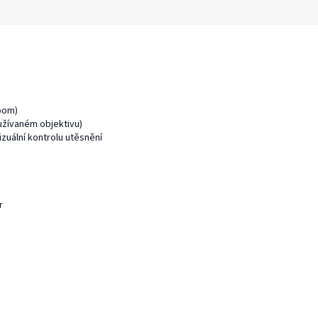
oom)
oužívaném objektivu)
zuální kontrolu utěsnění
r