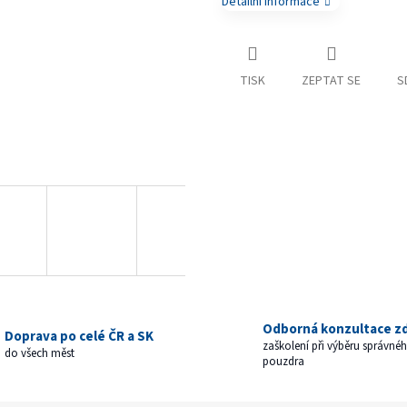
Detailní informace
TISK
ZEPTAT SE
S
Odborná konzultace z
Doprava po celé ČR a SK
zaškolení při výběru správné
do všech měst
pouzdra