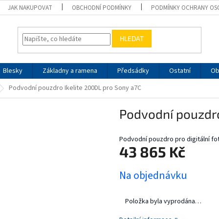
JAK NAKUPOVAT
OBCHODNÍ PODMÍNKY
PODMÍNKY OCHRANY OS
HLEDAT
Blesky
Základny a ramena
Předsádky
Ostatní
Ob
Podvodní pouzdro Ikelite 200DL pro Sony a7C
Podvodní pouzdro
Podvodní pouzdro pro digitální fo
43 865 Kč
Měrná
Na objednávku
cena:
Položka byla vyprodána…