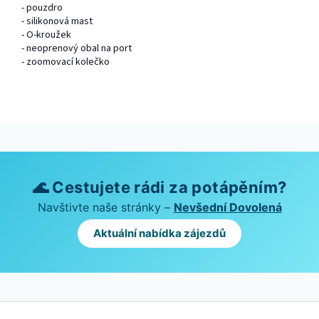
- pouzdro
- silikonová mast
- O-kroužek
- neoprenový obal na port
- zoomovací kolečko
🌊 Cestujete rádi za potápěním?
Navštivte naše stránky –
Nevšední Dovolená
Aktuální nabídka zájezdů
Z