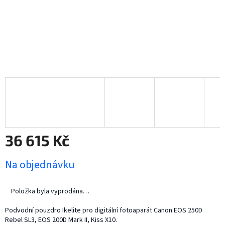
36 615 Kč
Měrná
Na objednávku
cena:
Položka byla vyprodána…
Podvodní pouzdro Ikelite pro digitální fotoaparát Canon EOS 250D
Rebel SL3, EOS 200D Mark II, Kiss X10.