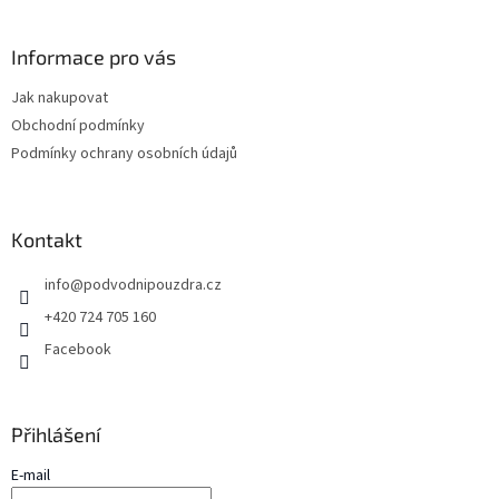
á
p
a
Informace pro vás
t
Jak nakupovat
í
Obchodní podmínky
Podmínky ochrany osobních údajů
Kontakt
info
@
podvodnipouzdra.cz
+420 724 705 160
Facebook
Přihlášení
E-mail