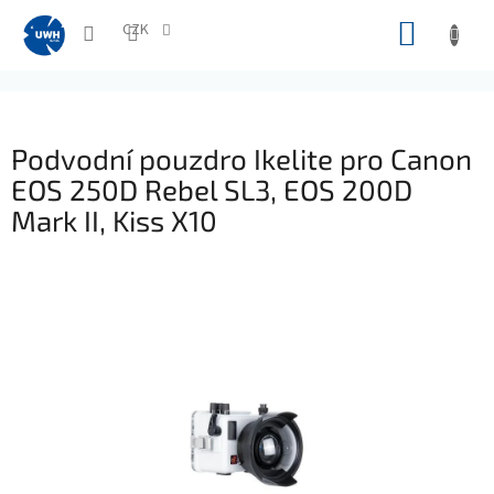
Přejít
NÁKUP
na
CZK
obsah
KOŠÍK
Podvodní pouzdro Ikelite pro Canon
EOS 250D Rebel SL3, EOS 200D
Mark II, Kiss X10