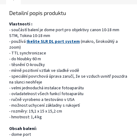
Detailní popis produktu
Vlastnosti :
- součástí balení je dome port pro objektivy canon 10-18 mm
STM, Tokina 10-18 mm
- používá
Ikelite SLR DL port system
(makro, širokoúhlý a
zoom)
- TTL synchronizace
- do hloubky 60 m
- těsnění O-kroužky
- mírně pozitivní vztlak ve sladké vodě
- speciální povrchová úprava zaručí, že se vzduch uvnitř pouzdra
na slunci neohřeje
- velmi jednoduchá instalace fotoaparátu
- ovladatelnost všech funkcí fotoaparátu
- ručně vyrobeno a testováno v USA
- možnost uchycení základny s rukojetí
- rozměry: 19,1 x 15 x 15,2 cm
- hmotnost: 1,4 kg
Obsah balení:
- dome port