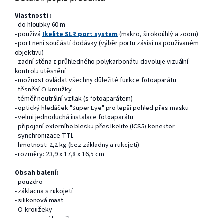
Vlastnosti :
- do hloubky 60 m
- používá
Ikelite SLR port system
(makro, širokoúhlý a zoom)
- port není součástí dodávky (výběr portu závisí na používaném
objektivu)
- zadní stěna z průhledného polykarbonátu dovoluje vizuální
kontrolu utěsnění
- možnost ovládat všechny důležité funkce fotoaparátu
- těsnění O-kroužky
- téměř neutrální vztlak (s fotoaparátem)
- optický hledáček "Super Eye" pro lepší pohled přes masku
- velmi jednoduchá instalace fotoaparátu
- připojení externího blesku přes Ikelite (ICS5) konektor
- synchronizace TTL
- hmotnost: 2,2 kg (bez základny a rukojetí)
- rozměry: 23,9 x 17,8 x 16,5 cm
Obsah balení:
- pouzdro
- základna s rukojetí
- silikonová mast
- O-kroužeky