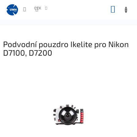
Přejít
NÁKUP
na
CZK
obsah
KOŠÍK
Podvodní pouzdro Ikelite pro Nikon
D7100, D7200