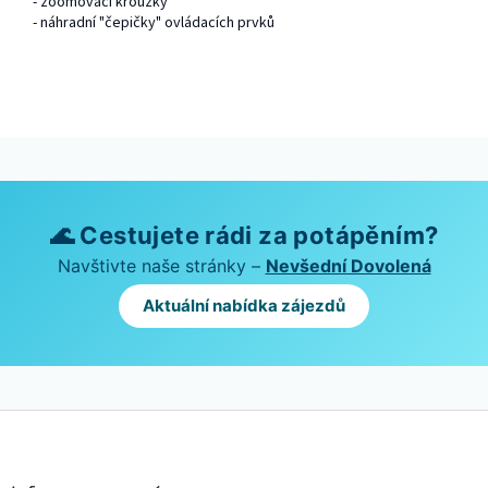
- zoomovací kroužky
- náhradní "čepičky" ovládacích prvků
🌊 Cestujete rádi za potápěním?
Navštivte naše stránky –
Nevšední Dovolená
Aktuální nabídka zájezdů
Z
á
p