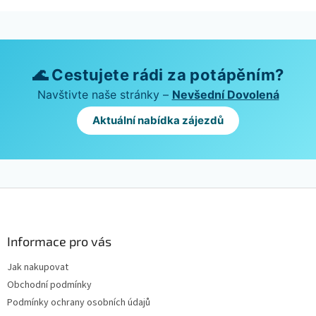
🌊 Cestujete rádi za potápěním?
Navštivte naše stránky –
Nevšední Dovolená
Aktuální nabídka zájezdů
Z
á
p
a
Informace pro vás
t
Jak nakupovat
í
Obchodní podmínky
Podmínky ochrany osobních údajů