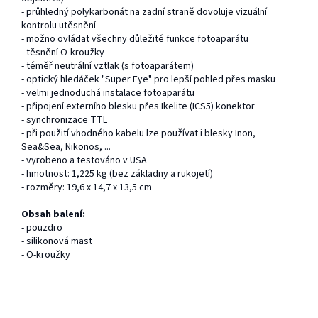
- průhledný polykarbonát na zadní straně dovoluje vizuální
kontrolu utěsnění
- možno ovládat všechny důležité funkce fotoaparátu
- těsnění O-kroužky
- téměř neutrální vztlak (s fotoaparátem)
- optický hledáček "Super Eye" pro lepší pohled přes masku
- velmi jednoduchá instalace fotoaparátu
- připojení externího blesku přes Ikelite (ICS5) konektor
- synchronizace TTL
- při použití vhodného kabelu lze používat i blesky Inon,
Sea&Sea, Nikonos, ...
- vyrobeno a testováno v USA
- hmotnost: 1,225 kg (bez základny a rukojetí)
- rozměry: 19,6 x 14,7 x 13,5 cm
Obsah balení:
- pouzdro
- silikonová mast
- O-kroužky