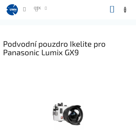
Přejít
NÁKUP
na
CZK
obsah
KOŠÍK
Podvodní pouzdro Ikelite pro
Panasonic Lumix GX9