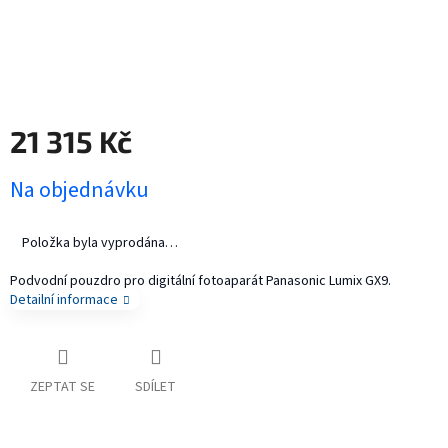
21 315 Kč
Měrná
Na objednávku
cena:
Položka byla vyprodána…
Podvodní pouzdro pro digitální fotoaparát Panasonic Lumix GX9.
Detailní informace
ZEPTAT SE
SDÍLET