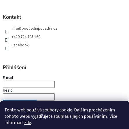
Kontakt
info
@
podvodnipouzdra.cz
+420 724 705 160
Facebook
Přihlášení
E-mail
Heslo
PŘIHLÁSIT SE
Tento web používá soubory cookie. Dalším procházením
Nová registrace
Zapomenuté heslo
tohoto webu vyjadřujete souhlas s jejich používáním.. Více
informací
zde
.