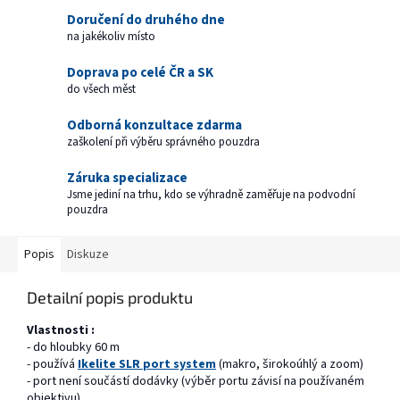
Doručení do druhého dne
na jakékoliv místo
Doprava po celé ČR a SK
do všech měst
Odborná konzultace zdarma
zaškolení při výběru správného pouzdra
Záruka specializace
Jsme jediní na trhu, kdo se výhradně zaměřuje na podvodní
pouzdra
Popis
Diskuze
Detailní popis produktu
Vlastnosti :
- do hloubky 60 m
- používá
Ikelite SLR port system
(makro, širokoúhlý a zoom)
- port není součástí dodávky (výběr portu závisí na používaném
objektivu)