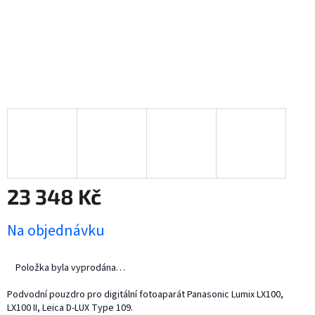
23 348 Kč
Měrná
Na objednávku
cena:
Položka byla vyprodána…
Podvodní pouzdro pro digitální fotoaparát Panasonic Lumix LX100,
LX100 II, Leica D-LUX Type 109.