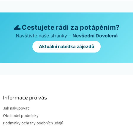
🌊 Cestujete rádi za potápěním?
Navštivte naše stránky –
Nevšední Dovolená
Aktuální nabídka zájezdů
Z
á
p
a
Informace pro vás
t
Jak nakupovat
í
Obchodní podmínky
Podmínky ochrany osobních údajů