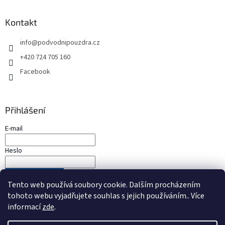
Kontakt
info
@
podvodnipouzdra.cz
+420 724 705 160
Facebook
Přihlášení
E-mail
Heslo
PŘIHLÁSIT SE
Tento web používá soubory cookie. Dalším procházením
Nová registrace
Zapomenuté heslo
tohoto webu vyjadřujete souhlas s jejich používáním.. Více
informací
zde
.