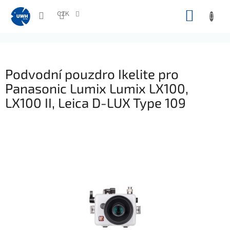
Přejít
NÁKUP
na
CZK
obsah
KOŠÍK
Podvodní pouzdro Ikelite pro
Panasonic Lumix Lumix LX100,
LX100 II, Leica D-LUX Type 109