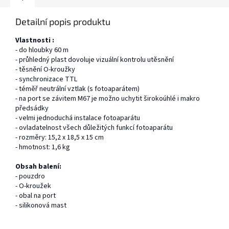
Detailní popis produktu
Vlastnosti :
- do hloubky 60 m
- průhledný plast dovoluje vizuální kontrolu utěsnění
- těsnění O-kroužky
- synchronizace TTL
- téměř neutrální vztlak (s fotoaparátem)
- na port se závitem M67 je možno uchytit širokoúhlé i makro
předsádky
- velmi jednoduchá instalace fotoaparátu
- ovladatelnost všech důležitých funkcí fotoaparátu
- rozměry: 15,2 x 18,5 x 15 cm
- hmotnost: 1,6 kg
Obsah balení:
- pouzdro
- O-kroužek
- obal na port
- silikonová mast