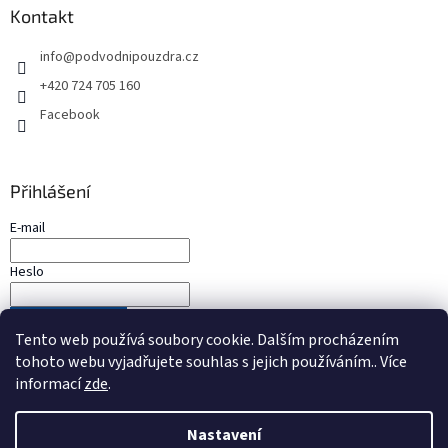
Kontakt
info
@
podvodnipouzdra.cz
+420 724 705 160
Facebook
Přihlášení
E-mail
Heslo
PŘIHLÁSIT SE
Tento web používá soubory cookie. Dalším procházením
Nová registrace
Zapomenuté heslo
tohoto webu vyjadřujete souhlas s jejich používáním.. Více
informací
zde
.
Nastavení
Vytvořil Shoptet