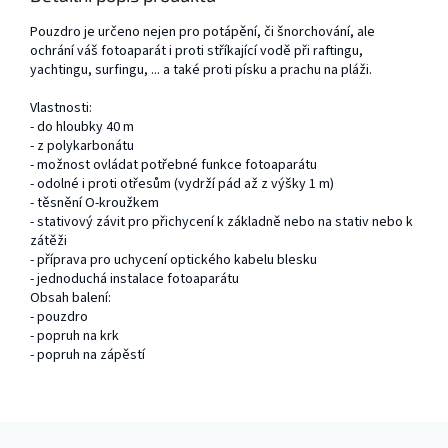
Pouzdro je určeno nejen pro potápění, či šnorchování, ale
ochrání váš fotoaparát i proti stříkající vodě při raftingu,
yachtingu, surfingu, ... a také proti písku a prachu na pláži.
Vlastnosti:
- do hloubky 40 m
- z polykarbonátu
- možnost ovládat potřebné funkce fotoaparátu
- odolné i proti otřesům (vydrží pád až z výšky 1 m)
- těsnění O-kroužkem
- stativový závit pro přichycení k základně nebo na stativ nebo k
zátěži
- příprava pro uchycení optického kabelu blesku
- jednoduchá instalace fotoaparátu
Obsah balení:
- pouzdro
- popruh na krk
- popruh na zápěstí