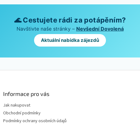
🌊 Cestujete rádi za potápěním?
Navštivte naše stránky –
Nevšední Dovolená
Aktuální nabídka zájezdů
Z
á
p
a
Informace pro vás
t
Jak nakupovat
í
Obchodní podmínky
Podmínky ochrany osobních údajů