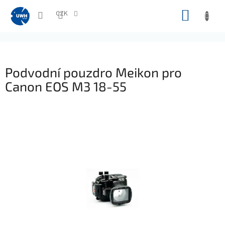
Přejít
NÁKUP
na
CZK
obsah
KOŠÍK
Podvodní pouzdro Meikon pro
Canon EOS M3 18-55