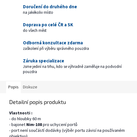
Doručení do druhého dne
na jakékoliv místo
Doprava po celé ČR a SK
do všech měst
Odborná konzultace zdarma
zaškolení při výběru správného pouzdra
Záruka specializace
Jsme jediní na trhu, kdo se výhradně zaměřuje na podvodní
pouzdra
Popis
Diskuze
Detailní popis produktu
Vlastnosti :
- do hloubky 60 m
- bajonet
Nim-108
pro uchycení portů
- port není součástí dodávky (výběr portu závisí na používaném
objektivu)