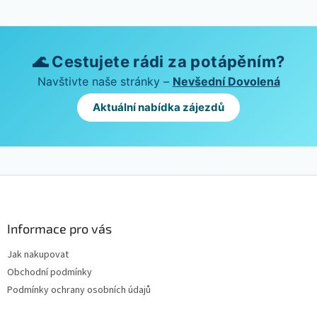
🌊 Cestujete rádi za potápěním?
Navštivte naše stránky –
Nevšední Dovolená
Aktuální nabídka zájezdů
Z
á
p
a
Informace pro vás
t
Jak nakupovat
í
Obchodní podmínky
Podmínky ochrany osobních údajů