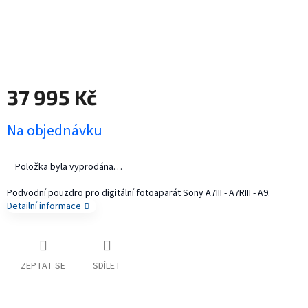
37 995 Kč
Měrná
Na objednávku
cena:
Položka byla vyprodána…
Podvodní pouzdro pro digitální fotoaparát Sony Α7III - Α7RIII - Α9.
Detailní informace
ZEPTAT SE
SDÍLET