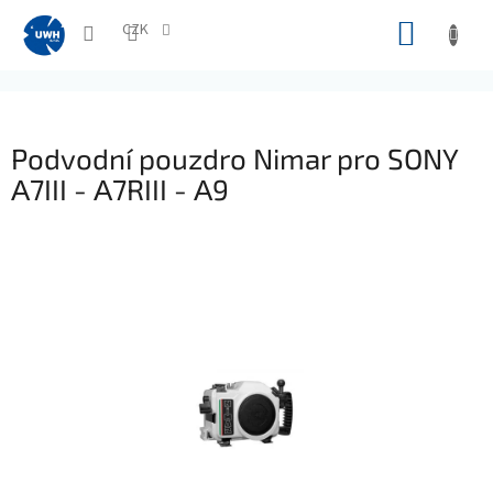
Přejít
NÁKUP
na
CZK
obsah
KOŠÍK
Podvodní pouzdro Nimar pro SONY
Α7III - Α7RIII - Α9