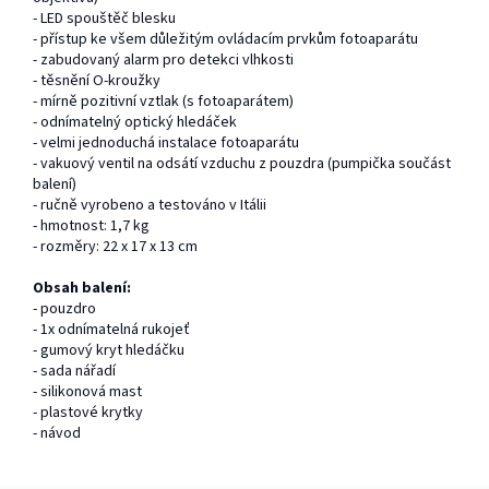
- LED spouštěč blesku
- přístup ke všem důležitým ovládacím prvkům fotoaparátu
- zabudovaný alarm pro detekci vlhkosti
- těsnění O-kroužky
- mírně pozitivní vztlak (s fotoaparátem)
- odnímatelný optický hledáček
- velmi jednoduchá instalace fotoaparátu
- vakuový ventil na odsátí vzduchu z pouzdra (pumpička součást
balení)
- ručně vyrobeno a testováno v Itálii
- hmotnost: 1,7 kg
- rozměry: 22 x 17 x 13 cm
Obsah balení:
- pouzdro
- 1x odnímatelná rukojeť
- gumový kryt hledáčku
- sada nářadí
- silikonová mast
- plastové krytky
- návod