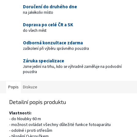
Doručení do druhého dne
na jakékoliv místo
Doprava po celé ČR a SK
do všech měst
Odborná konzultace zdarma
zaškolení při výběru správného pouzdra
Záruka specializace
Jsme jediní na trhu, kdo se výhradně zaměřuje na podvodní
pouzdra
Popis
Diskuze
Detailní popis produktu
Vlastnosti:
- do hloubky 60 m
- možnost ovládat všechny důležité funkce fotoaparátu
- odolné i proti otřesům
- těsnění O-kroužkem