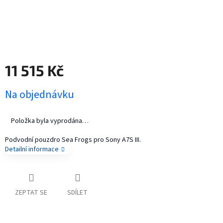
11 515 Kč
Měrná
Na objednávku
cena:
Položka byla vyprodána…
Podvodní pouzdro Sea Frogs pro Sony A7S III.
Detailní informace
ZEPTAT SE
SDÍLET