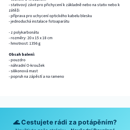
- stativový závit pro přichycení k základně nebo na stativ nebo k
zátěži
- příprava pro uchycení optického kabelu blesku
- jednoduchá instalace fotoaparátu
- z polykarbonátu
- rozměry: 20 x 15 x 18 cm
- hmotnost: 1356 g
Obsah balení:
- pouzdro
- náhradní O-kroužek
- silikonová mast
- popruh na zápěstí a na rameno
🌊 Cestujete rádi za potápěním?