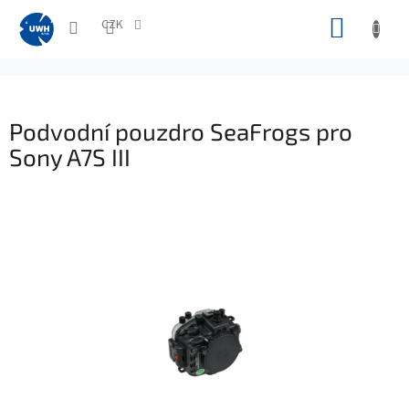
Přejít
NÁKUP
na
CZK
obsah
KOŠÍK
Podvodní pouzdro SeaFrogs pro
Sony A7S III