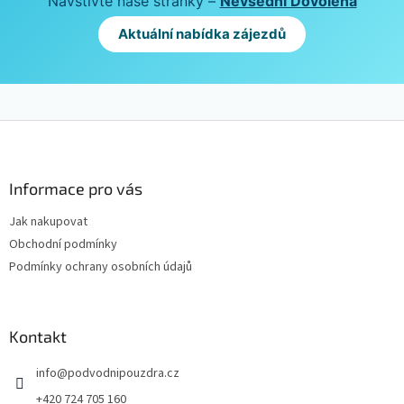
Navštivte naše stránky –
Nevšední Dovolená
Aktuální nabídka zájezdů
Z
á
p
a
Informace pro vás
t
Jak nakupovat
í
Obchodní podmínky
Podmínky ochrany osobních údajů
Kontakt
info
@
podvodnipouzdra.cz
+420 724 705 160