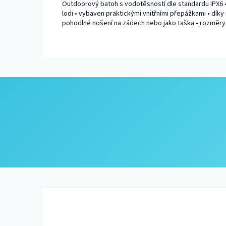
Outdoorový batoh s vodotěsností dle standardu IPX6 •
lodi • vybaven praktickými vnitřními přepážkami • dík
pohodlné nošení na zádech nebo jako taška • rozměry 
Z
á
p
a