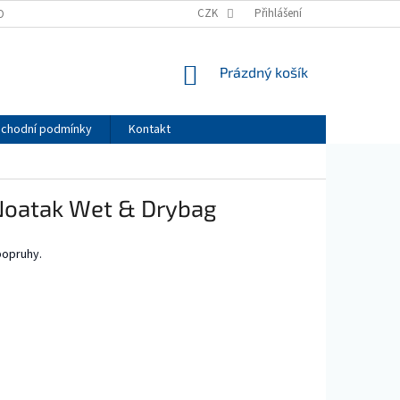
CZK
Přihlášení
OBNÍCH ÚDAJŮ
NÁKUPNÍ
Prázdný košík
KOŠÍK
chodní podmínky
Kontakt
Noatak Wet & Drybag
popruhy.