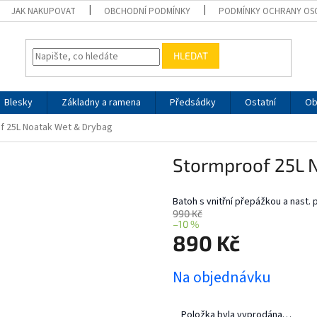
JAK NAKUPOVAT
OBCHODNÍ PODMÍNKY
PODMÍNKY OCHRANY OS
HLEDAT
Blesky
Základny a ramena
Předsádky
Ostatní
Ob
f 25L Noatak Wet & Drybag
Stormproof 25L 
Batoh s vnitřní přepážkou a nast. 
990 Kč
–10 %
890 Kč
Měrná
Na objednávku
cena:
Položka byla vyprodána…