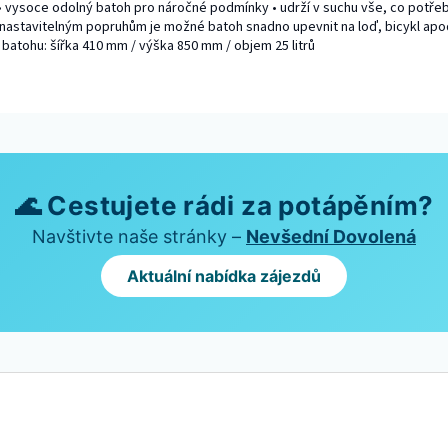
 vysoce odolný batoh pro náročné podmínky • udrží v suchu vše, co potřeb
y nastavitelným popruhům je možné batoh snadno upevnit na loď, bicykl apod
batohu: šířka 410 mm / výška 850 mm / objem 25 litrů
🌊 Cestujete rádi za potápěním?
Navštivte naše stránky –
Nevšední Dovolená
Aktuální nabídka zájezdů