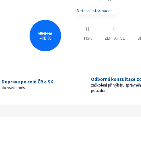
Detailní informace
990 Kč
–10 %
TISK
ZEPTAT SE
S
Odborná konzultace z
Doprava po celé ČR a SK
zaškolení při výběru správné
do všech měst
pouzdra