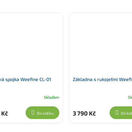
vá spojka Weefine CL-01
Základna s rukojeťmi Weef
Skladem
S
 Kč
3 790 Kč
Do košíku
Do koš