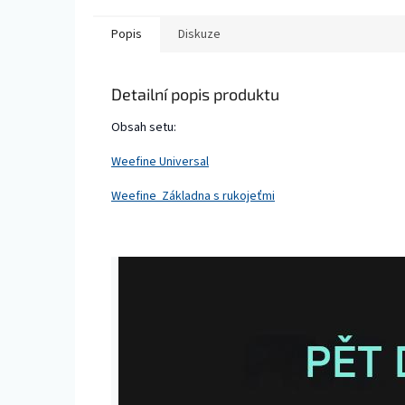
Popis
Diskuze
Detailní popis produktu
Obsah setu:
Weefine Universal
Weefine Základna s rukojeťmi