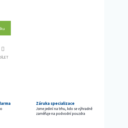
íku
DÍLET
darma
Záruka specializace
ho
Jsme jediní na trhu, kdo se výhradně
zaměřuje na podvodní pouzdra