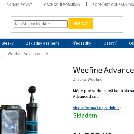
JAK NAKUPOVAT
OBCHODNÍ PODMÍNKY
PODMÍNKY OCHRANY OS
HLEDAT
Blesky
Základny a ramena
Předsádky
Ostatní
Ob
Weefine Advanced set
Weefine Advance
Značka:
Weefine
Mějte pod vodou lepší kontrolu n
Advanced set.
Více informací o produktu
Skladem