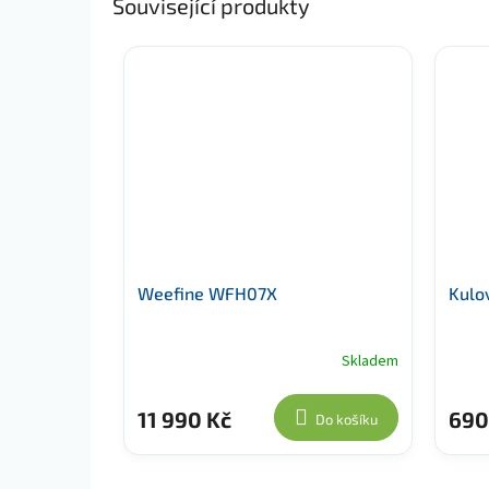
Související produkty
Weefine WFH07X
Kulo
Skladem
11 990 Kč
690
Do košíku