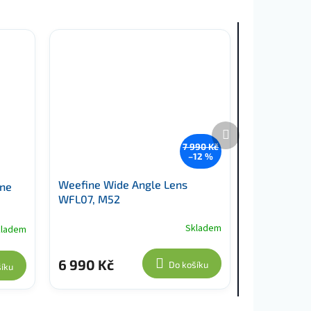
Další
produkt
7 990 Kč
–12 %
Weefine Wide Angle Lens
ine
WFL07, M52
Skladem
kladem
6 990 Kč
Do košíku
íku