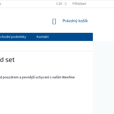
CZK
Přihlášení
OBNÍCH ÚDAJŮ
NÁKUPNÍ
Prázdný košík
KOŠÍK
chodní podmínky
Kontakt
d set
ad pouzdrem a pevnější uchycení s naším Weefine