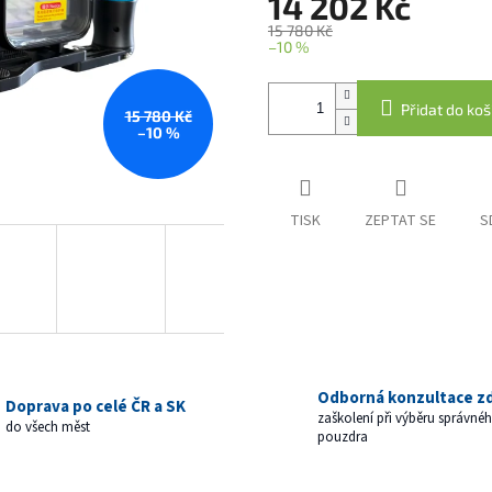
14 202 Kč
15 780 Kč
–10 %
Měrná
cena:
Přidat do koš
15 780 Kč
–10 %
TISK
ZEPTAT SE
S
Odborná konzultace z
Doprava po celé ČR a SK
zaškolení při výběru správné
do všech měst
pouzdra