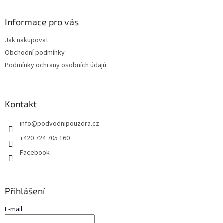
á
p
a
Informace pro vás
t
Jak nakupovat
í
Obchodní podmínky
Podmínky ochrany osobních údajů
Kontakt
info
@
podvodnipouzdra.cz
+420 724 705 160
Facebook
Přihlášení
E-mail