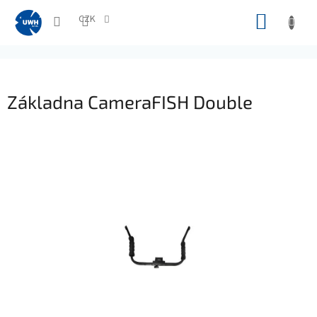
Přejít
NÁKUP
na
CZK
obsah
KOŠÍK
Základna CameraFISH Double