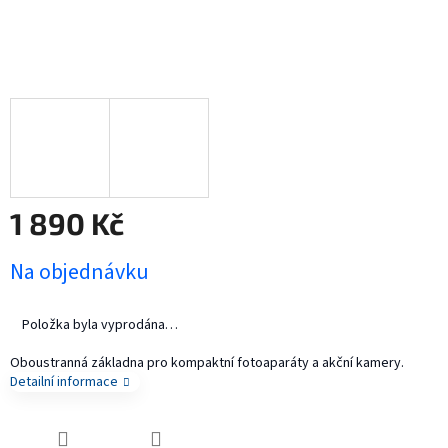
1 890 Kč
Měrná
Na objednávku
cena:
Položka byla vyprodána…
Oboustranná základna pro kompaktní fotoaparáty a akční kamery.
Detailní informace