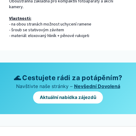
Oboustranná základna pro kompaktní fotoaparáty a akční
kamery.
Vlastnosti:
- na obou stranách možnost uchycení ramene
- šroub se stativovým závitem
- materiál: eloxovaný hliník + pěnové rukojeti
🌊 Cestujete rádi za potápěním?
Navštivte naše stránky –
Nevšední Dovolená
Aktuální nabídka zájezdů
Z