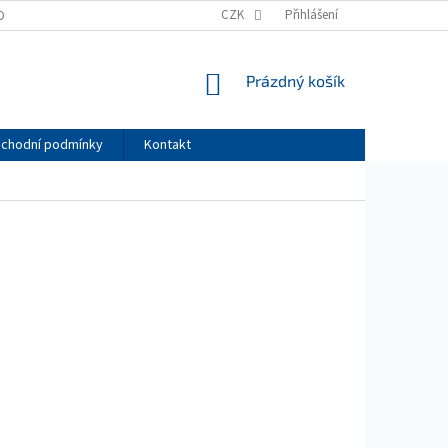
CZK
Přihlášení
OBNÍCH ÚDAJŮ
NÁKUPNÍ
Prázdný košík
KOŠÍK
chodní podmínky
Kontakt