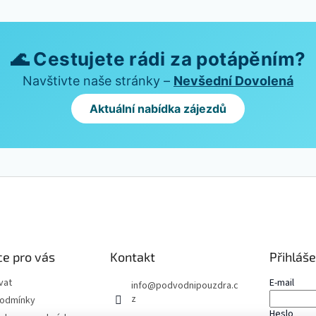
🌊 Cestujete rádi za potápěním?
Navštivte naše stránky –
Nevšední Dovolená
Aktuální nabídka zájezdů
e pro vás
Kontakt
Přihláše
vat
E-mail
info
@
podvodnipouzdra.c
z
podmínky
Heslo