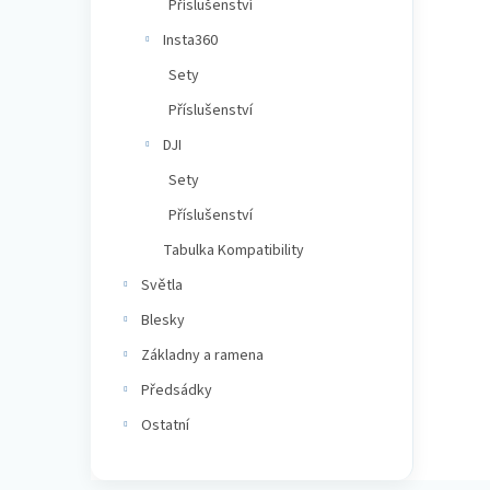
Příslušenství
n
Insta360
e
l
Sety
Příslušenství
DJI
Sety
Příslušenství
Tabulka Kompatibility
Světla
Blesky
Základny a ramena
Předsádky
Ostatní