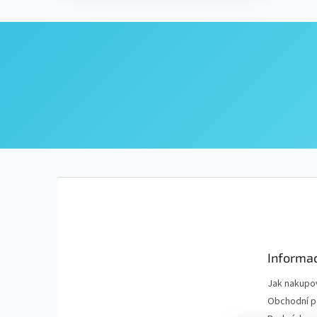
Z
á
p
a
t
Informac
í
Jak nakupo
Obchodní 