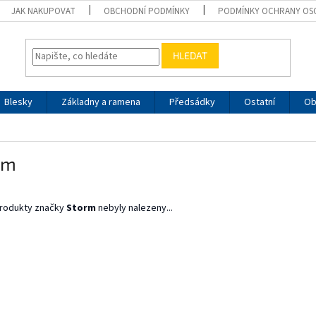
JAK NAKUPOVAT
OBCHODNÍ PODMÍNKY
PODMÍNKY OCHRANY OS
HLEDAT
Blesky
Základny a ramena
Předsádky
Ostatní
Ob
rm
rodukty značky
Storm
nebyly nalezeny...